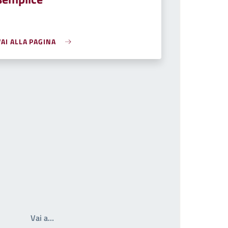
VAI ALLA PAGINA
Scrivi il numero della pagina a cui andare
Vai a…