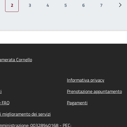
2
3
4
5
6
7
edente
gina
Pagina attuale
Pagina
Pagina
Pagina
Pagina
Pagina
Pag
amerata Cornello
Informativa privacy
i
Prenotazione appuntamento
e FAQ
Pagamenti
i miglioramento dei servizi
'amministrazione: 00328940168 - PEC: