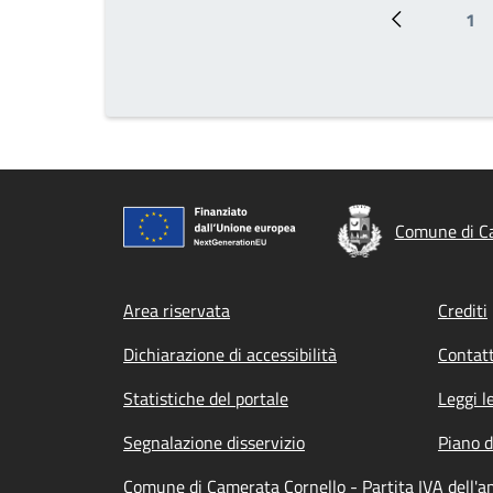
1
Pagina prec
Pa
Comune di C
Footer menu
Area riservata
Crediti
Dichiarazione di accessibilità
Contatt
Statistiche del portale
Leggi l
Segnalazione disservizio
Piano d
Comune di Camerata Cornello - Partita IVA dell