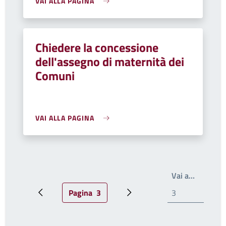
VAI ALLA PAGINA
Chiedere la concessione
dell'assegno di maternità dei
Comuni
VAI ALLA PAGINA
Scrivi il
Vai a…
Pagina
3
Pagina precedente
Pagina attuale
Pagina successiva