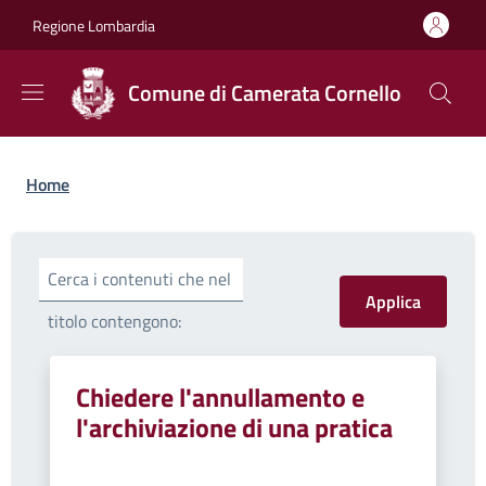
Salta al contenuto principale
Skip to footer content
Regione Lombardia
Comune di Camerata Cornello
Briciole di pane
Home
Cerca i contenuti che nel
titolo contengono:
Chiedere l'annullamento e
l'archiviazione di una pratica