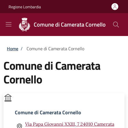
Salta al contenuto principale
Skip to footer content
Regione Lombardia
Comune di Camerata Cornello
Briciole di pane
Home
/
Comune di Camerata Cornello
Comune di Camerata
Cornello
Comune di Camerata Cornello
Via Papa Giovanni XXIII, 7 24010 Camerata