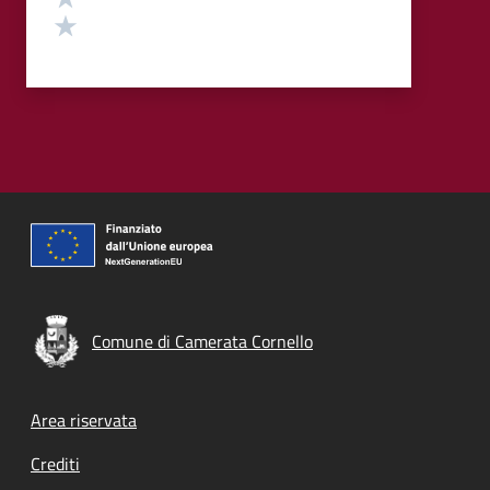
Valuta 1 stelle su 5
Comune di Camerata Cornello
Footer menu
Area riservata
Crediti