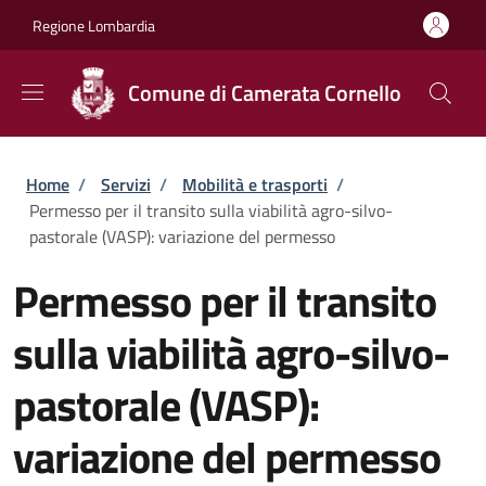
Salta al contenuto principale
Skip to footer content
Regione Lombardia
Comune di Camerata Cornello
Briciole di pane
Home
/
Servizi
/
Mobilità e trasporti
/
Permesso per il transito sulla viabilità agro-silvo-
pastorale (VASP): variazione del permesso
Permesso per il transito
sulla viabilità agro-silvo-
pastorale (VASP):
variazione del permesso