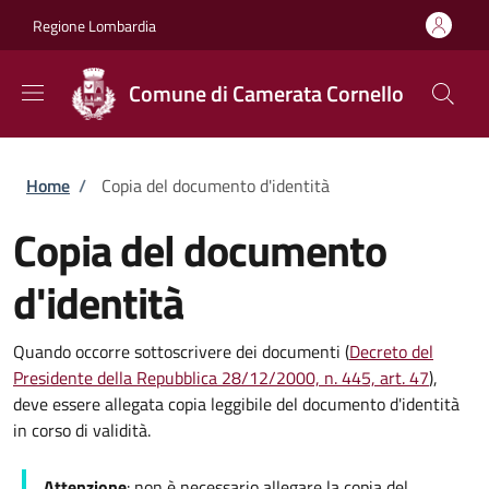
Salta al contenuto principale
Skip to footer content
Regione Lombardia
Comune di Camerata Cornello
Briciole di pane
Home
/
Copia del documento d'identità
Copia del documento
d'identità
Quando occorre sottoscrivere dei documenti (
Decreto del
Presidente della Repubblica 28/12/2000, n. 445, art. 47
),
deve essere allegata copia leggibile del documento d'identità
in corso di validità.
Attenzione
: non è necessario allegare la copia del