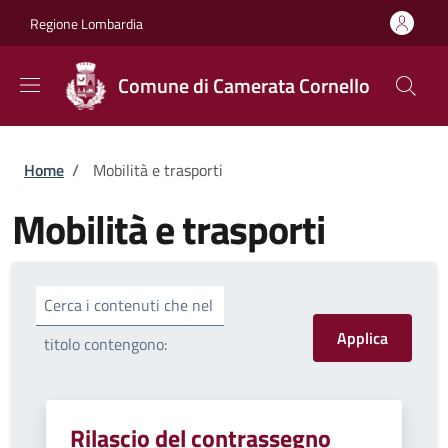
Salta al contenuto principale
Skip to footer content
Regione Lombardia
Comune di Camerata Cornello
Briciole di pane
Home
/
Mobilità e trasporti
Mobilità e trasporti
Cerca i contenuti che nel
titolo contengono:
Rilascio del contrassegno