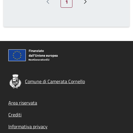
1
Pagina precedente
Pagina successiva
Comune di Camerata Cornello
Footer menu
Area riservata
Crediti
Informativa privacy