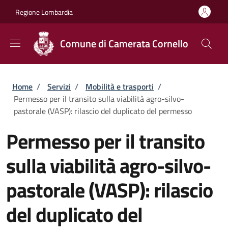
Salta al contenuto principale
Skip to footer content
Regione Lombardia
Comune di Camerata Cornello
Briciole di pane
Home
/
Servizi
/
Mobilità e trasporti
/
Permesso per il transito sulla viabilità agro-silvo-
pastorale (VASP): rilascio del duplicato del permesso
Permesso per il transito
sulla viabilità agro-silvo-
pastorale (VASP): rilascio
del duplicato del