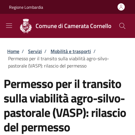
Salta al contenuto principale
Skip to footer content
Regione Lombardia
Comune di Camerata Cornello
Briciole di pane
Home
/
Servizi
/
Mobilità e trasporti
/
Permesso per il transito sulla viabilità agro-silvo-
pastorale (VASP): rilascio del permesso
Permesso per il transito
sulla viabilità agro-silvo-
pastorale (VASP): rilascio
del permesso