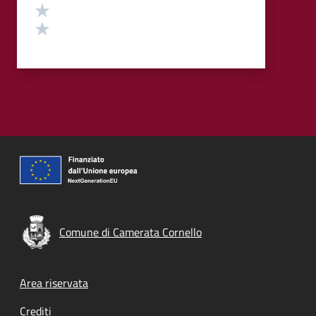
Valuta 2 stelle su 5
Valuta 1 stelle su 5
Comune di Camerata Cornello
Footer menu
Area riservata
Crediti