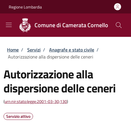
Salta al contenuto principale
Skip to footer content
Regione Lombardia
Comune di Camerata Cornello
Briciole di pane
Home
/
Servizi
/
Anagrafe e stato civile
/
Autorizzazione alla dispersione delle ceneri
Autorizzazione alla
dispersione delle ceneri
(
urn:nir:stato:legge:2001-03-30;130
)
Servizio attivo