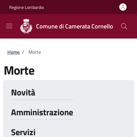
Salta al contenuto principale
Skip to footer content
Regione Lombardia
Comune di Camerata Cornello
Briciole di pane
Home
/
Morte
Morte
Novità
Amministrazione
Servizi