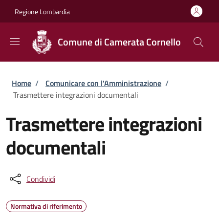
Salta al contenuto principale
Skip to footer content
Regione Lombardia
Comune di Camerata Cornello
Briciole di pane
Home
/
Comunicare con l'Amministrazione
/
Trasmettere integrazioni documentali
Trasmettere integrazioni
documentali
Condividi
Normativa di riferimento