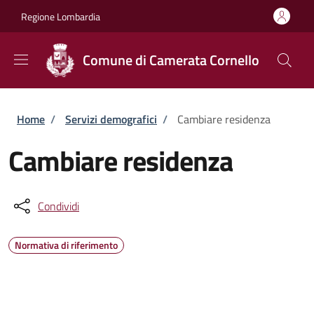
Salta al contenuto principale
Skip to footer content
Regione Lombardia
Comune di Camerata Cornello
Briciole di pane
Home
/
Servizi demografici
/
Cambiare residenza
Cambiare residenza
Condividi
Normativa di riferimento