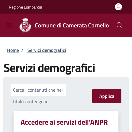
Salta al contenuto principale
Skip to footer content
Regione Lombardia
Comune di Camerata Cornello
Briciole di pane
Home
/
Servizi demografici
Servizi demografici
Cerca i contenuti che nel
titolo contengono:
Accedere ai servizi dell'ANPR