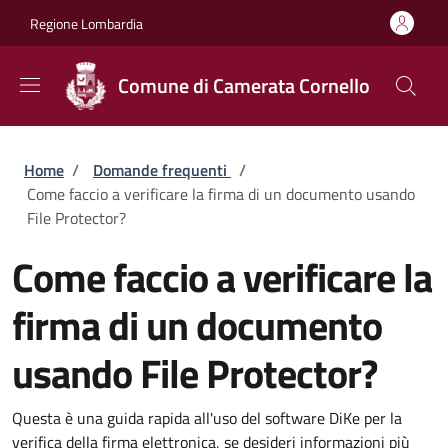
Salta al contenuto principale
Skip to footer content
Regione Lombardia
Comune di Camerata Cornello
Briciole di pane
Home
/
Domande frequenti
/
Come faccio a verificare la firma di un documento usando
File Protector?
Come faccio a verificare la
firma di un documento
usando File Protector?
Questa è una guida rapida all'uso del software DiKe per la
verifica della firma elettronica, se desideri informazioni più