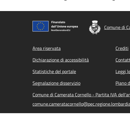
Comune di C
Footer menu
Area riservata
Crediti
Dichiarazione di accessibilità
Contatt
Statistiche del portale
Leggi l
Segnalazione disservizio
Piano d
Comune di Camerata Cornello - Partita IVA dell
comune.cameratacornello@pec.regione.lombardia