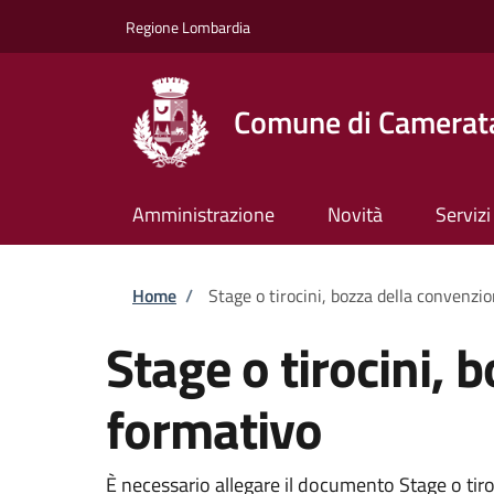
Salta al contenuto principale
Skip to footer content
Regione Lombardia
Comune di Camerata
Amministrazione
Novità
Servizi
Briciole di pane
Home
/
Stage o tirocini, bozza della convenzi
Stage o tirocini, 
formativo
È necessario allegare il documento Stage o tiro