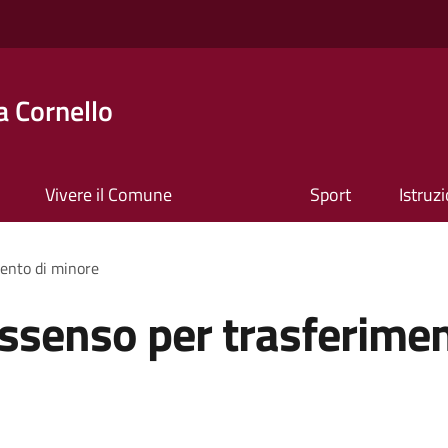
 Cornello
Vivere il Comune
Sport
Istruz
mento di minore
assenso per trasferime