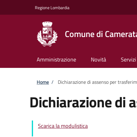
Salta al contenuto principale
Skip to footer content
Regione Lombardia
Comune di Camerata
Amministrazione
Novità
Servizi
Briciole di pane
Home
/
Dichiarazione di assenso per trasferi
Dichiarazione di 
Scarica la modulistica