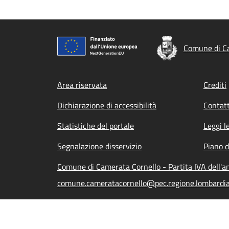
Comune di C
Footer menu
Area riservata
Crediti
Dichiarazione di accessibilità
Contatt
Statistiche del portale
Leggi l
Segnalazione disservizio
Piano d
Comune di Camerata Cornello - Partita IVA dell
comune.cameratacornello@pec.regione.lombardia