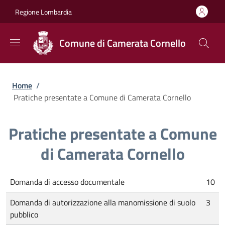
Salta al contenuto principale
Skip to footer content
Regione Lombardia
Comune di Camerata Cornello
Briciole di pane
Home
/
Pratiche presentate a Comune di Camerata Cornello
Pratiche presentate a Comune
di Camerata Cornello
Domanda di accesso documentale
10
Domanda di autorizzazione alla manomissione di suolo
3
pubblico