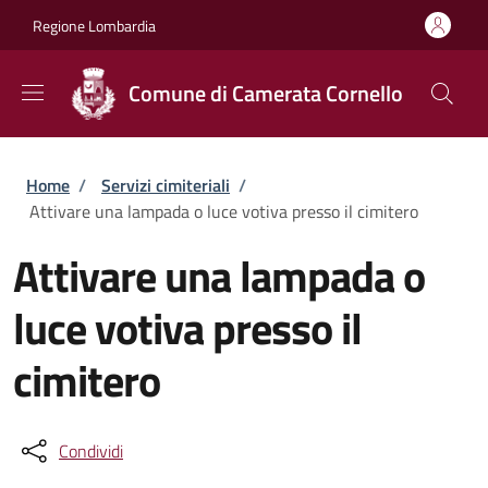
Salta al contenuto principale
Skip to footer content
Regione Lombardia
Comune di Camerata Cornello
Briciole di pane
Home
/
Servizi cimiteriali
/
Attivare una lampada o luce votiva presso il cimitero
Attivare una lampada o
luce votiva presso il
cimitero
Condividi