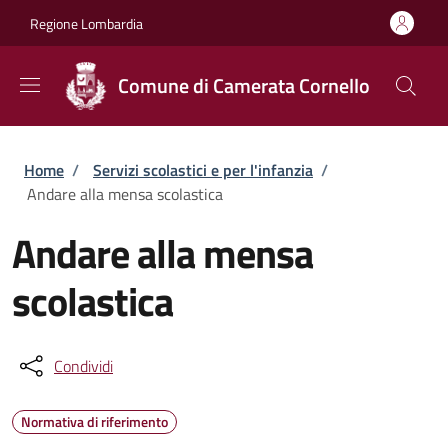
Salta al contenuto principale
Skip to footer content
Regione Lombardia
Comune di Camerata Cornello
Briciole di pane
Home
/
Servizi scolastici e per l'infanzia
/
Andare alla mensa scolastica
Andare alla mensa
scolastica
Condividi
Normativa di riferimento