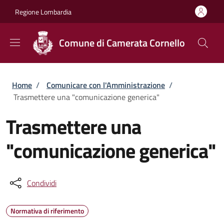
Salta al contenuto principale
Skip to footer content
Regione Lombardia
Comune di Camerata Cornello
Briciole di pane
Home
/
Comunicare con l'Amministrazione
/
Trasmettere una "comunicazione generica"
Trasmettere una
"comunicazione generica"
Condividi
Normativa di riferimento