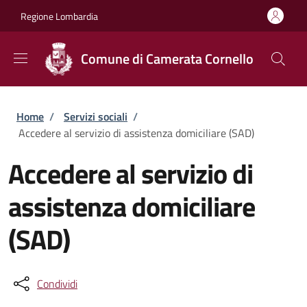
Salta al contenuto principale
Skip to footer content
Regione Lombardia
Comune di Camerata Cornello
Briciole di pane
Home
/
Servizi sociali
/
Accedere al servizio di assistenza domiciliare (SAD)
Accedere al servizio di
assistenza domiciliare
(SAD)
Condividi