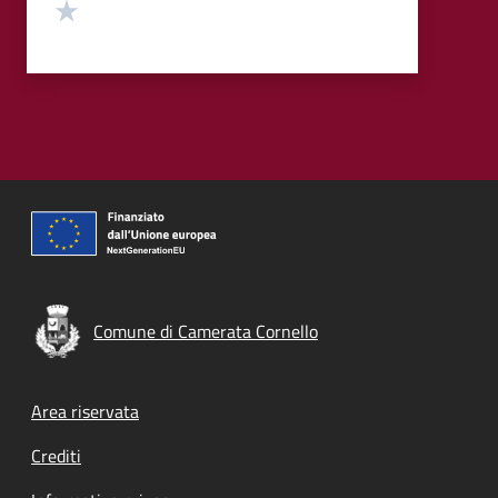
Valuta 1 stelle su 5
Comune di Camerata Cornello
Footer menu
Area riservata
Crediti