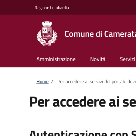
Salta al contenuto principale
Skip to footer content
Regione Lombardia
Comune di Camerata
Amministrazione
Novità
Servizi
Briciole di pane
Home
/
Per accedere ai servizi del portale dev
Per accedere ai se
Autenticazione con 